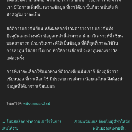
เรา มีโอกาสเพิ่มขึ้น เพราะข้อมูล ที่เราได้มา นั้นถือว่าเป็นสิ่ง ที่
สำคัญไม่ ว่าจะเป็น
สถิติการแข่งขันย้อน หลังผลสกอร์รวมตารางการ แข่งขันทั้ง
ปัจจุบันและล่วงหน้า ข้อมูลเหล่านี้สามารถ นำมาวิเคราะห์ที่ เซียน
บอลสามารถ นำมาวิเคราะห์ให้เป็นข้อมูล ที่ดีที่สุดที่เราจะใช้ใน
การลงทุน ได้อย่างไม่ยาก ทำให้การเลือกที่ จะลงทุนของรางวัล
แต่ละครั้ง
การที่เราจะเลือกใช้แนวทาง ที่ดีจากเซียนนั้นเราก็ ต้องดูด้วยว่า
เซียนบอล ที่เราเลือกใช้ มีประสบการณ์มาก น้อยแค่ไหน จึงต้องนำ
ข้อมูลที่ได้มาจากเซียนบอล
โพสต์ไว้ที่:
พนันบอลออนไลน์
เมนู
← โบนัสสล็อต ทำความเข้าใจในการ
เซียนพนันบอล ต้องเป็นผู้ที่ทำให้นัก
เล่นได้ง่าย
พนันบอลเล่นง่ายขึ้น →