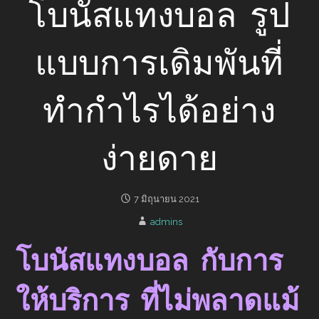
โบนัสแทงบอล รูป
แบบการเดิมพันที่
ทำกำไรได้อย่าง
ง่ายดาย
7 มิถุนายน 2021
admins
โบนัสแทงบอล กับการ
ให้บริการ ที่ไม่พลาดแม้