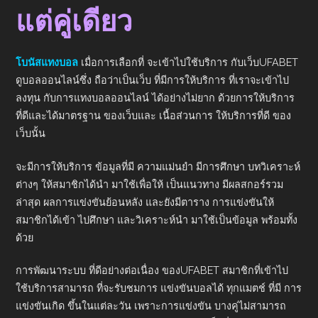
แต่คู่เดียว
โบนัสแทงบอล
เมื่อการเลือกที่ จะเข้าไปใช้บริการ กับ
เว็บUFABET
ดูบอลออนไลน์
ซึ่ง ถือว่าเป็นเว็บ ที่มีการให้บริการ ที่เราจะเข้าไป
ลงทุน กับการแทงบอลออนไลน์ ได้อย่างไม่ยาก ด้วยการให้บริการ
ที่ดีและได้มาตรฐาน ของเว็บและ เนื้อส่วนการ ให้บริการที่ดี ของ
เว็บนั้น
จะมีการให้บริการ ข้อมูลที่มี ความแม่นยำ มีการศึกษา บทวิเคราะห์
ต่างๆ ให้สมาชิกได้นำ มาใช้เพื่อให้ เป็นแนวทาง มีผลสกอร์รวม
ล่าสุด ผลการแข่งขันย้อนหลัง และยังมีตาราง การแข่งขันให้
สมาชิกได้เข้า ไปศึกษา และวิเคราะห์นำ มาใช้เป็นข้อมูล พร้อมทั้ง
ด้วย
การพัฒนาระบบ ที่ดีอย่างต่อเนื่อง ของUFABET สมาชิกที่เข้าไป
ใช้บริการสามารถ ที่จะรับชมการ แข่งขันบอลได้ ทุกแมตช์ ที่มี การ
แข่งขันเกิด ขึ้นในแต่ละวัน
เพราะการแข่งขัน บางคู่ไม่สามารถ