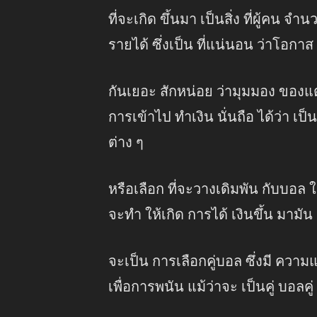
ที่จะเกิด ขึ้นมา เป็นสิ่ง ที่ผู้คน 
รายได้ ซึ่งเป็น ที่แน่นอน ว่าโอกา
กันเยอะ สักหน่อย ว่ามุมมอง ของแ
การเข้าไป ทำเงิน นั่นถือ ได้ว่า เป
ต่าง ๆ
หรือเลือก ที่จะวางเดิมพัน กับบอล ใ
จะทำ ให้เกิด การได้ เงินขึ้น มามัน 
จะเป็น การเลือกคู่บอล ซึ่งมี ควา
เพื่อการพนัน แม้ว่าจะ เป็นคู่ บอลคู