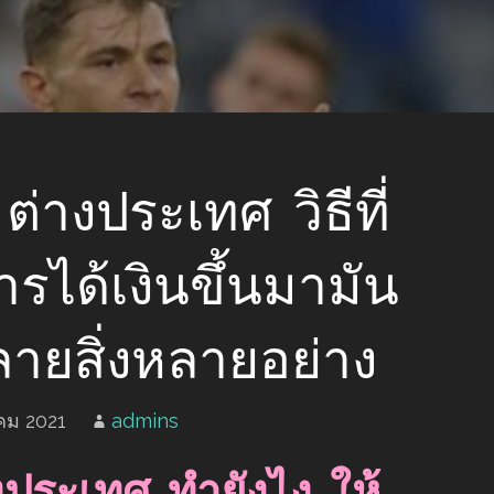
่างประเทศ วิธีที่
รได้เงินขึ้นมามัน
บหลายสิ่งหลายอย่าง
คม 2021
admins