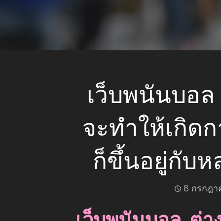
เว็บพนันบอล ต
จะทำให้เกิดกา
ก็ขึ้นอยู่กั
8 กรกฎา