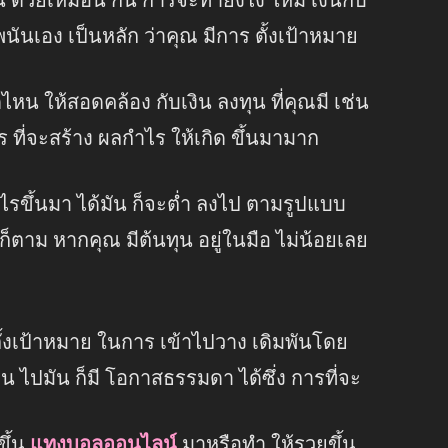
ู้พนันเอง เป็นหลัก ว่าคุณ มีการ ตั้งเป้าหมาย
น ให้สอดคล้อง กับเงิน ลงทุน ที่คุณมี เช่น
าร ที่จะสร้าง ผลกำไร ให้เกิด ขึ้นมามาก
ำไรขึ้นมา ได้มัน ก็จะต่ำ ลงไป ตามรูปแบบ
ก็ตาม หากคุณ มีต้นทุน อยู่ในมือ ไม่น้อยเลย
ร ตั้งเป้าหมาย ในการ เข้าไปวาง เดิมพันโดย
น ไปมัน ก็มี โอกาสธรรมดา ได้ซึ่ง การที่จะ
ขึ้น
แทงบอลออนไลน์
มาหรือทำ ให้รวยขึ้น