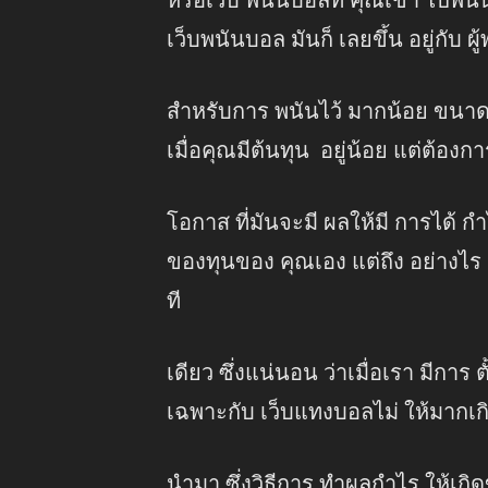
เว็บพนันบอล มันก็ เลยขึ้น อยู่กับ ผ
สำหรับการ พนันไว้ มากน้อย ขนาดไห
เมื่อคุณมีต้นทุน อยู่น้อย แต่ต้องก
โอกาส ที่มันจะมี ผลให้มี การได้ ก
ของทุนของ คุณเอง แต่ถึง อย่างไร 
ที
เดียว ซึ่งแน่นอน ว่าเมื่อเรา มีกา
เฉพาะกับ เว็บแทงบอลไม่ ให้มากเกิ
นำมา ซึ่งวิธีการ ทำผลกำไร ให้เกิด