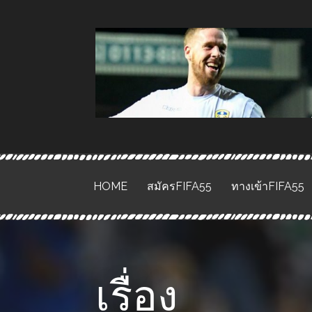
ข้าม
ไป
ยัง
เนื้อหา
Fifa55
FIFA55STEPS.COM
HOME
สมัครFIFA55
ทางเข้าFIFA55
เรื่อง