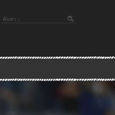
ค้นหา
สำหรับ: