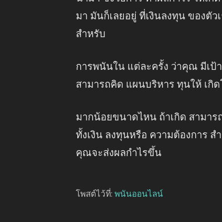
มา มันก็เลยอยู่ ที่เงินลงทุน ของ
สำหรับ
การพนันใน แต่ละครั้ง ว่าคุณ มีเป้
สามารถคิด แผนบริหาร ทุนให้ เกิดโ
มากน้อยขนาดไหน ถ้าเกิด สามารถบริห
ทั้งเงิน ลงทุนหรือ ความต้องการ ส
คุณจะส่งผลกำไรขึ้น
โพสต์ไว้ที่:
พนันออนไลน์