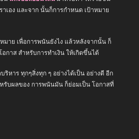
ตัวเราเอง และจาก นั้นก็การกำหนด เป้าหมาย
าหมาย เพื่อการพนันยังไง แล้วหลังจากนั้น ก็
อกาส สำหรับการทำเงิน ให้เกิดขึ้นได้
าร ทุกๆสิ่งทุก ๆ อย่างได้เป็น อย่างดี อีก
ำหรับผลของ การพนันมัน ก็ย่อมเป็น โอกาสที่