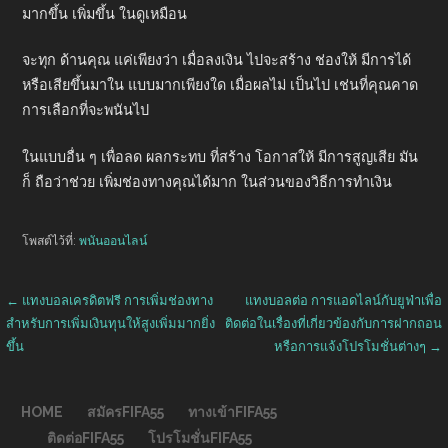
มากขึ้น เพิ่มขึ้น ในดูเหมือน
จะทุก ด้านคุณ แค่เพียงว่า เมื่อลงเงิน ไปจะสร้าง ช่องให้ มีการได้
หรือเสียขึ้นมาใน แบบมากเพียงใด เมื่อผลไม่ เป็นไป เช่นที่คุณคาด
การเลือกที่จะพนันไป
ในแบบอื่น ๆ เพื่อลด ผลกระทบ ที่สร้าง โอกาสให้ มีการสูญเสีย มัน
ก็ ถือว่าช่วย เพิ่มช่องทางคุณได้มาก ในส่วนของวิธีการทำเงิน
โพสต์ไว้ที่:
พนันออนไลน์
เมนู
← แทงบอลเครดิตฟรี การเพิ่มช่องทาง
แทงบอลต่อ การแอดไลน์กับยูฟ่าเพื่อ
สำหรับการเพิ่มเงินทุนให้สูงเพิ่มมากยิ่ง
ติดต่อในเรื่องที่เกี่ยวข้องกับการฝากถอน
ขึ้น
หรือการแจ้งโปรโมชั่นต่างๆ →
นำทาง
เรื่อง
HOME
สมัครFIFA55
ทางเข้าFIFA55
ติดต่อFIFA55
โปรโมชั่นFIFA55