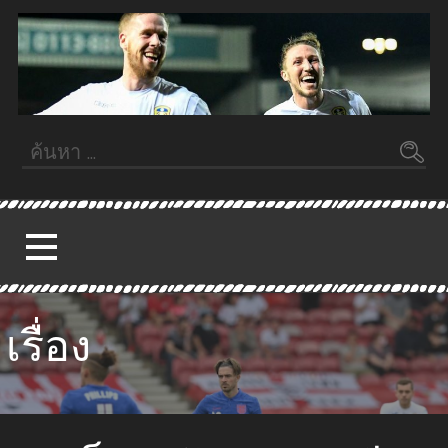
ข้าม
ไป
ยัง
เนื้อหา
Fifa55
FIFA55STEPS.COM
ค้นหา
สำหรับ:
เรื่อง