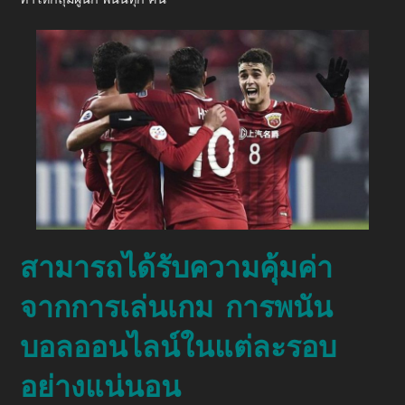
สามารถได้รับความคุ้มค่า
จากการเล่นเกม การพนัน
บอลออนไลน์ในแต่ละรอบ
อย่างแน่นอน